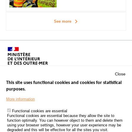
See more
Close
This site uses functional cookies and cookies for statistical
purposes.
Menu
GOVERNMENT WEBSITES
Footer
More information
ROAD SAFETY PERFORMANCE
Functional cookies are essential
PROCESSING OF PERSONAL DATA FROM ROAD ACCIDENTS
Functional cookies are essential because they allow the site to
function optimally. You can however object to them and delete them
KNOWLEDGE CENTRE
using your browser settings, however your user experience may be
degraded and this will be effective for all the sites you visit.
CALL FOR RESEARCH PROJECTS