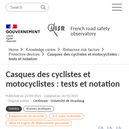
Skip
Site
to
map
Menu
content
French road safety
observatory
Navigation
Home
Knowledge centre
Behaviour risk factors
principale
Protective devices
Casques des cyclistes et motocyclistes :
tests et notation
Casques des cyclistes et
motocyclistes : tests et notation
Published on
23/09/2021
-
Updated on 20/10/2021
- Original author :
Certimoov - Université de Strasboug
Unistra
Bonnes pratiques
Equipements de sécurité
2-3 roues motorisés
Vélos et engins de déplacement personnel