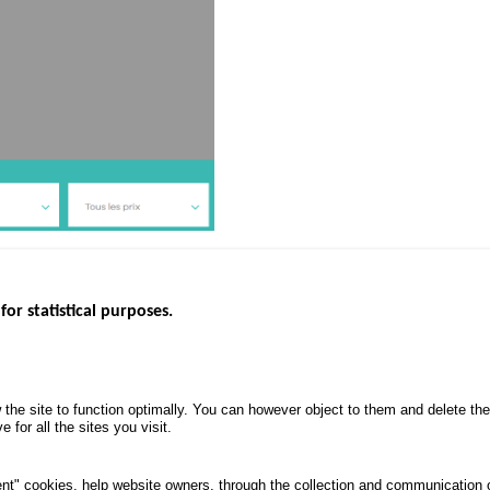
g est lui disponible à ce
lien
.
for statistical purposes.
EBSITES
ROAD SAFETY PERFORMANCE
KNOWLEDG
Monthly dashboard
CALL FOR 
 the site to function optimally. You can however object to them and delete t
.gouv.fr
Road Safety Annual Reports
PROJECTS
 for all the sites you visit.
uv.fr
Road traffic violations
ROAD SAFE
.fr
PROCESSING OF PERSONAL
nt" cookies, help website owners, through the collection and communication 
DATA FROM ROAD ACCIDENTS