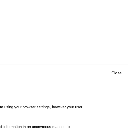
Close
Outils
E CENTRE
EVENTS
FAQ
RESEARCH
hem using your browser settings, however your user
GLOSSARY
TY POLICY
Cookie settings
of information in an anonymous manner, to