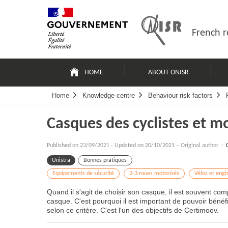
Skip
Site
to
map
content
French r
Navigation
principale
HOME
ABOUT ONISR
Home
Knowledge centre
Behaviour risk factors
Casques des cyclistes et mo
Published on
23/09/2021
-
Updated on 20/10/2021
- Original author :
Unistra
Bonnes pratiques
Equipements de sécurité
2-3 roues motorisés
Vélos et eng
Quand il s'agit de choisir son casque, il est souvent com
casque. C'est pourquoi il est important de pouvoir béné
selon ce critère. C'est l'un des objectifs de Certimoov.