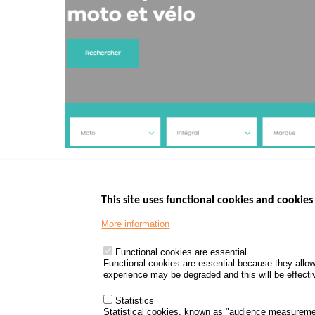
Le site du laboratoire Icube de l'Université de Strasbour
This site uses functional cookies and cookies 
More information
Menu
GOVERNMENT W
Footer
www.data.gouv.fr
Functional cookies are essential
Functional cookies are essential because they allow
www.gouvernement
experience may be degraded and this will be effective
www.legifrance.go
www.service-public
Statistics
Statistical cookies, known as "audience measureme