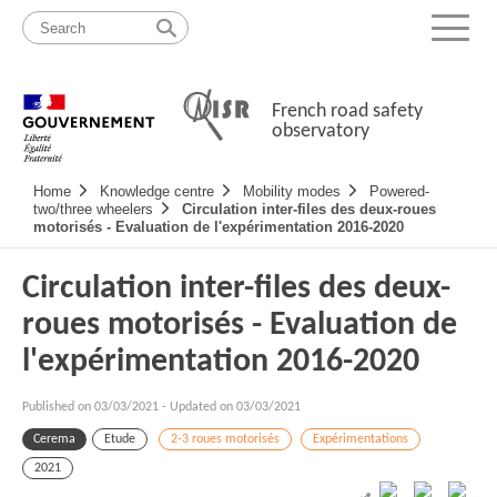
Skip
Site
to
map
Menu
content
French road safety
observatory
Navigation
Home
Knowledge centre
Mobility modes
Powered-
principale
two/three wheelers
Circulation inter-files des deux-roues
motorisés - Evaluation de l'expérimentation 2016-2020
Circulation inter-files des deux-
roues motorisés - Evaluation de
l'expérimentation 2016-2020
Published on
03/03/2021
-
Updated on 03/03/2021
Cerema
Etude
2-3 roues motorisés
Expérimentations
2021