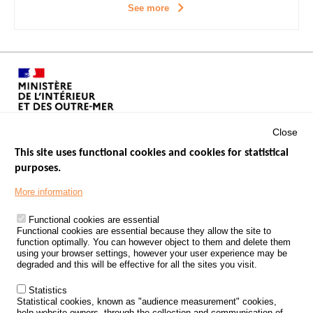
See more
Close
This site uses functional cookies and cookies for statistical
purposes.
Menu
GOVERNMENT WEBSITES
Footer
More information
ROAD SAFETY PERFORMANCE
Functional cookies are essential
PROCESSING OF PERSONAL DATA FROM ROAD ACCIDENTS
Functional cookies are essential because they allow the site to
function optimally. You can however object to them and delete them
KNOWLEDGE CENTRE
using your browser settings, however your user experience may be
degraded and this will be effective for all the sites you visit.
CALL FOR RESEARCH PROJECTS
Statistics
ROAD SAFETY POLICY
Statistical cookies, known as "audience measurement" cookies,
help website owners, through the collection and communication of