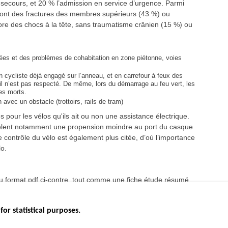
e secours, et 20 % l’admission en service d’urgence. Parmi
s sont des fractures des membres supérieurs (43 %) ou
core des chocs à la tête, sans traumatisme crânien (15 %) ou
ées et des problèmes de cohabitation en zone piétonne, voies
 un cycliste déjà engagé sur l’anneau, et en carrefour à feux des
il n’est pas respecté. De même, lors du démarrage au feu vert, les
les morts.
 avec un obstacle (trottoirs, rails de tram)
pour les vélos qu'ils ait ou non une assistance électrique.
évèlent notamment une propension moindre au port du casque
e contrôle du vélo est également plus citée, d’où l’importance
lo.
 au format pdf ci-contre, tout comme une fiche étude résumé
é routière.
for statistical purposes.