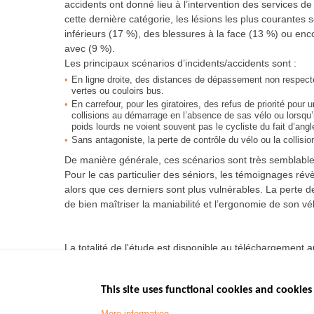
accidents ont donné lieu à l’intervention des services d
cette dernière catégorie, les lésions les plus courante
inférieurs (17 %), des blessures à la face (13 %) ou en
avec (9 %).
Les principaux scénarios d’incidents/accidents sont :
En ligne droite, des distances de dépassement non respect
vertes ou couloirs bus.
En carrefour, pour les giratoires, des refus de priorité pour
collisions au démarrage en l’absence de sas vélo ou lorsqu’
poids lourds ne voient souvent pas le cycliste du fait d’ang
Sans antagoniste, la perte de contrôle du vélo ou la collision
De manière générale, ces scénarios sont très semblables 
Pour le cas particulier des séniors, les témoignages r
alors que ces derniers sont plus vulnérables. La perte d
de bien maîtriser la maniabilité et l’ergonomie de son vé
La totalité de l'étude est disponible au téléchargement
d'une page, présente dans le bilan 2019 de l'accidentalit
This site uses functional cookies and cookies 
More information