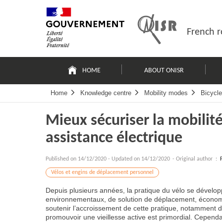
Skip
Site
to
map
content
French r
Navigation
principale
HOME
ABOUT ONISR
Home
Knowledge centre
Mobility modes
Bicycle
Mieux sécuriser la mobilité
assistance électrique
Published on
14/12/2020
-
Updated on 14/12/2020
- Original author :
Vélos et engins de déplacement personnel
Depuis plusieurs années, la pratique du vélo se dévelo
environnementaux, de solution de déplacement, économ
soutenir l’accroissement de cette pratique, notamment d
promouvoir une vieillesse active est primordial. Cependa