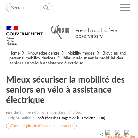
Skip
Site
to
map
Menu
content
French road safety
observatory
Navigation
Home
Knowledge centre
Mobility modes
Bicycles and
principale
personal mobilicy devices
Mieux sécuriser la mobilité des
seniors en vélo à assistance électrique
Mieux sécuriser la mobilité des
seniors en vélo à assistance
électrique
Published on
14/12/2020
-
Updated on 14/12/2020
- Original author :
Fédération des Usagers de la Bicyclette (FUB)
Vélos et engins de déplacement personnel