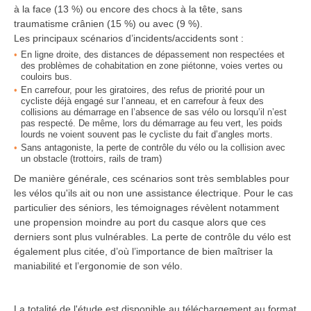
à la face (13 %) ou encore des chocs à la tête, sans
traumatisme crânien (15 %) ou avec (9 %).
Les principaux scénarios d’incidents/accidents sont :
En ligne droite, des distances de dépassement non respectées et
des problèmes de cohabitation en zone piétonne, voies vertes ou
couloirs bus.
En carrefour, pour les giratoires, des refus de priorité pour un
cycliste déjà engagé sur l’anneau, et en carrefour à feux des
collisions au démarrage en l’absence de sas vélo ou lorsqu’il n’est
pas respecté. De même, lors du démarrage au feu vert, les poids
lourds ne voient souvent pas le cycliste du fait d’angles morts.
Sans antagoniste, la perte de contrôle du vélo ou la collision avec
un obstacle (trottoirs, rails de tram)
De manière générale, ces scénarios sont très semblables pour
les vélos qu'ils ait ou non une assistance électrique. Pour le cas
particulier des séniors, les témoignages révèlent notamment
une propension moindre au port du casque alors que ces
derniers sont plus vulnérables. La perte de contrôle du vélo est
également plus citée, d’où l’importance de bien maîtriser la
maniabilité et l’ergonomie de son vélo.
La totalité de l'étude est disponible au téléchargement au format