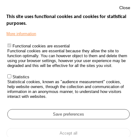
Close
This site uses functional cookies and cookies for statistical
purposes.
Menu
GOVERNMENT WEBSITES
Footer
More information
ROAD SAFETY PERFORMANCE
Functional cookies are essential
PROCESSING OF PERSONAL DATA FROM ROAD ACCIDENTS
Functional cookies are essential because they allow the site to
function optimally. You can however object to them and delete them
KNOWLEDGE CENTRE
using your browser settings, however your user experience may be
degraded and this will be effective for all the sites you visit.
CALL FOR RESEARCH PROJECTS
Statistics
ROAD SAFETY POLICY
Statistical cookies, known as "audience measurement" cookies,
help website owners, through the collection and communication of
information in an anonymous manner, to understand how visitors
Outils
EVENTS
interact with websites.
FAQ
GLOSSARY
Save preferences
Cookie settings
Accept all
Menu
Sitemap
Personal data protection and Cookies
Manage cookies