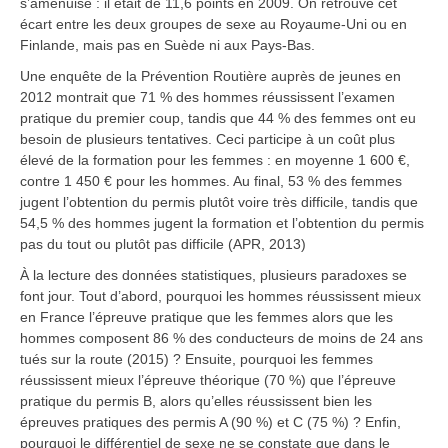
s’amenuise : il était de 11,6 points en 2009. On retrouve cet
écart entre les deux groupes de sexe au Royaume-Uni ou en
Finlande, mais pas en Suède ni aux Pays-Bas.
Une enquête de la Prévention Routière auprès de jeunes en
2012 montrait que 71 % des hommes réussissent l’examen
pratique du premier coup, tandis que 44 % des femmes ont eu
besoin de plusieurs tentatives. Ceci participe à un coût plus
élevé de la formation pour les femmes : en moyenne 1 600 €,
contre 1 450 € pour les hommes. Au final, 53 % des femmes
jugent l’obtention du permis plutôt voire très difficile, tandis que
54,5 % des hommes jugent la formation et l’obtention du permis
pas du tout ou plutôt pas difficile (APR, 2013)
À la lecture des données statistiques, plusieurs paradoxes se
font jour. Tout d’abord, pourquoi les hommes réussissent mieux
en France l’épreuve pratique que les femmes alors que les
hommes composent 86 % des conducteurs de moins de 24 ans
tués sur la route (2015) ? Ensuite, pourquoi les femmes
réussissent mieux l’épreuve théorique (70 %) que l’épreuve
pratique du permis B, alors qu’elles réussissent bien les
épreuves pratiques des permis A (90 %) et C (75 %) ? Enfin,
pourquoi le différentiel de sexe ne se constate que dans le