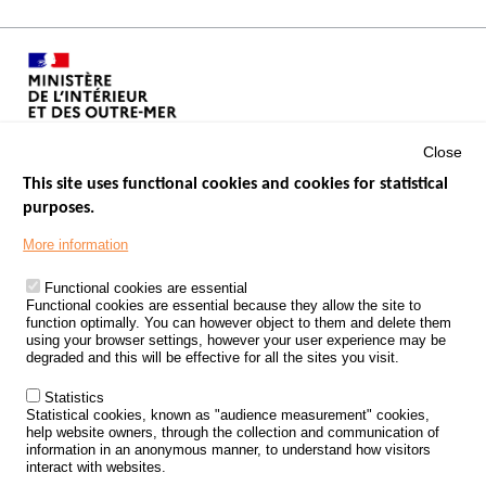
Close
This site uses functional cookies and cookies for statistical
purposes.
Menu
GOVERNMENT WEBSITES
Footer
More information
ROAD SAFETY PERFORMANCE
Functional cookies are essential
PROCESSING OF PERSONAL DATA FROM ROAD ACCIDENTS
Functional cookies are essential because they allow the site to
function optimally. You can however object to them and delete them
KNOWLEDGE CENTRE
using your browser settings, however your user experience may be
degraded and this will be effective for all the sites you visit.
CALL FOR RESEARCH PROJECTS
Statistics
ROAD SAFETY POLICY
Statistical cookies, known as "audience measurement" cookies,
help website owners, through the collection and communication of
information in an anonymous manner, to understand how visitors
Outils
EVENTS
interact with websites.