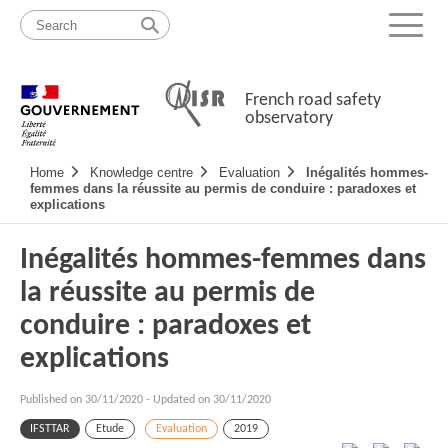
Skip
Site
to
map
Menu
content
French road safety
observatory
Navigation
Home
Knowledge centre
Evaluation
Inégalités hommes-
principale
femmes dans la réussite au permis de conduire : paradoxes et
explications
Inégalités hommes-femmes dans
la réussite au permis de
conduire : paradoxes et
explications
Published on
30/11/2020
-
Updated on 30/11/2020
IFSTTAR
Etude
Evaluation
2019