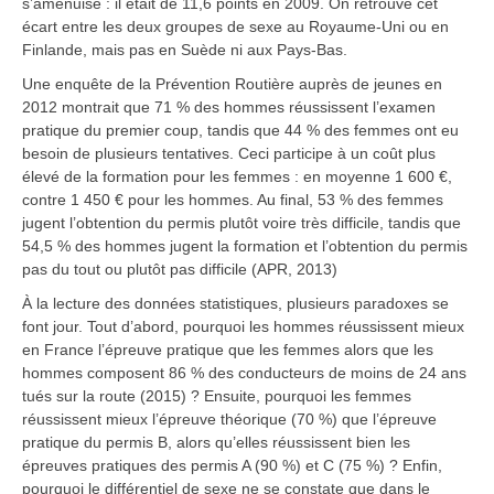
s’amenuise : il était de 11,6 points en 2009. On retrouve cet
écart entre les deux groupes de sexe au Royaume-Uni ou en
Finlande, mais pas en Suède ni aux Pays-Bas.
Une enquête de la Prévention Routière auprès de jeunes en
2012 montrait que 71 % des hommes réussissent l’examen
pratique du premier coup, tandis que 44 % des femmes ont eu
besoin de plusieurs tentatives. Ceci participe à un coût plus
élevé de la formation pour les femmes : en moyenne 1 600 €,
contre 1 450 € pour les hommes. Au final, 53 % des femmes
jugent l’obtention du permis plutôt voire très difficile, tandis que
54,5 % des hommes jugent la formation et l’obtention du permis
pas du tout ou plutôt pas difficile (APR, 2013)
À la lecture des données statistiques, plusieurs paradoxes se
font jour. Tout d’abord, pourquoi les hommes réussissent mieux
en France l’épreuve pratique que les femmes alors que les
hommes composent 86 % des conducteurs de moins de 24 ans
tués sur la route (2015) ? Ensuite, pourquoi les femmes
réussissent mieux l’épreuve théorique (70 %) que l’épreuve
pratique du permis B, alors qu’elles réussissent bien les
épreuves pratiques des permis A (90 %) et C (75 %) ? Enfin,
pourquoi le différentiel de sexe ne se constate que dans le