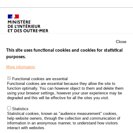
Close
This site uses functional cookies and cookies for statistical
purposes.
Menu
GOVERNMENT WEBSITES
Footer
More information
ROAD SAFETY PERFORMANCE
Functional cookies are essential
PROCESSING OF PERSONAL DATA FROM ROAD ACCIDENTS
Functional cookies are essential because they allow the site to
function optimally. You can however object to them and delete them
KNOWLEDGE CENTRE
using your browser settings, however your user experience may be
degraded and this will be effective for all the sites you visit.
CALL FOR RESEARCH PROJECTS
Statistics
ROAD SAFETY POLICY
Statistical cookies, known as "audience measurement" cookies,
help website owners, through the collection and communication of
information in an anonymous manner, to understand how visitors
Outils
EVENTS
interact with websites.