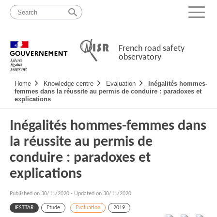
Skip
Site
to
map
Menu
content
French road safety
observatory
Navigation
Home
Knowledge centre
Evaluation
Inégalités hommes-
principale
femmes dans la réussite au permis de conduire : paradoxes et
explications
Inégalités hommes-femmes dans
la réussite au permis de
conduire : paradoxes et
explications
Published on
30/11/2020
-
Updated on 30/11/2020
IFSTTAR
Etude
Evaluation
2019