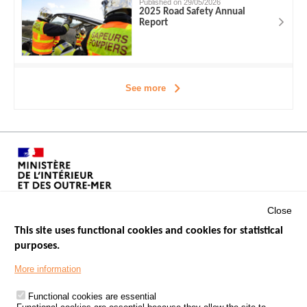
Published on 29/05/2026
2025 Road Safety Annual
Report
See more
Close
This site uses functional cookies and cookies for statistical
purposes.
Menu
GOVERNMENT WEBSITES
Footer
More information
ROAD SAFETY PERFORMANCE
Functional cookies are essential
PROCESSING OF PERSONAL DATA FROM ROAD ACCIDENTS