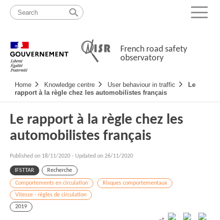
Skip
Site
to
map
Menu
content
French road safety
observatory
Navigation
Home
Knowledge centre
User behaviour in traffic
Le
principale
rapport à la règle chez les automobilistes français
Le rapport à la règle chez les
automobilistes français
Published on
18/11/2020
-
Updated on 26/11/2020
IFSTTAR
Recherche
Comportements en circulation
Risques comportementaux
Vitesse - règles de circulation
2019