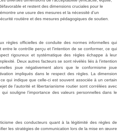
 diverses dimensions de l’acceptabilité (efficacité, équité,
n défavorable et restent des dimensions cruciales pour le
 démontre une usure des mesures et la nécessité d’un
écurité routière et des mesures pédagogiques de soutien.
x règles officielles de conduite des normes informelles qui
t entre le contrôle perçu et l'intention de se conformer, ce qui
spect rigoureux et systématique des règles échappe à leur
lexité. Deux autres facteurs se sont révélés liés à l'intention
nnelles joue négativement alors que le conformisme joue
tivation impliqués dans le respect des règles. La dimension
t, ce qui indique que celle-ci est souvent associée à un certain
jet de l’autorité et libertarianisme routier sont corrélées avec
e qui souligne l’importance des valeurs personnelles dans le
ticisme des conducteurs quant à la légitimité des règles de
fier les stratégies de communication lors de la mise en œuvre