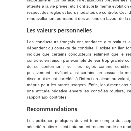
importante en comparaison d’évaluations précédentes. Les
atteinte à la vie privée, etc.) ont subi la même évolutio
respect des règles et leurs modalités de contrôle. Ceci
renouvellement permanent des actions en faveur de la s
Les valeurs personnelles
Les conducteurs français ont tendance à substituer au
dépendent du contexte de conduite. Il existe un lien for
indique que certains conducteurs estiment que le re
contrôle, en raison par exemple de leur trop grande comp
de se conformer : voir les règles comme conditio
positivement, révélant ainsi certains processus de mo
discourtoisie est corrélée à l’infraction alcool au volan
mépris pour les autres usagers. Enfin, les dimensions re
une attitude négative envers les contrôles routiers, c
rapport aux contrôles.
Recommandations
Les politiques publiques doivent tenir compte du scep
sécurité routière. Il est notamment recommandé de modi