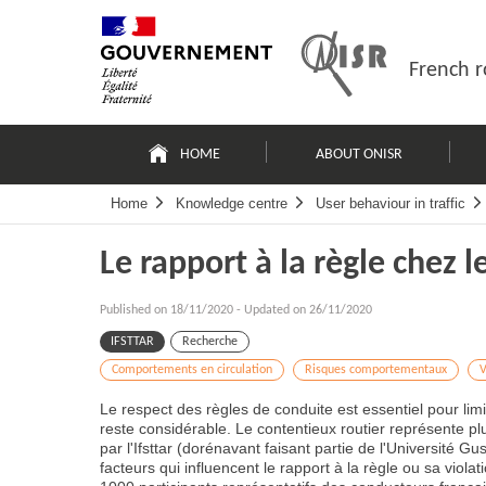
Skip
Site
to
map
content
French r
Navigation
principale
HOME
ABOUT ONISR
Home
Knowledge centre
User behaviour in traffic
Le rapport à la règle chez 
Published on
18/11/2020
-
Updated on 26/11/2020
IFSTTAR
Recherche
Comportements en circulation
Risques comportementaux
V
Le respect des règles de conduite est essentiel pour limi
reste considérable. Le contentieux routier représente plu
par l'Ifsttar (dorénavant faisant partie de l'Université G
facteurs qui influencent le rapport à la règle ou sa viola