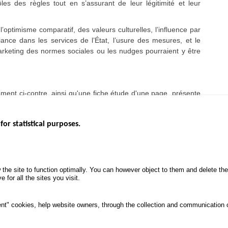
s des règles tout en s’assurant de leur légitimité et leur
optimisme comparatif, des valeurs culturelles, l’influence par
fiance dans les services de l’État, l’usure des mesures, et le
arketing des normes sociales ou les nudges pourraient y être
ment ci-contre, ainsi qu'une fiche étude d'une page, présente
for statistical purposes.
EBSITES
ROAD SAFETY PERFORMANCE
KNOWLEDG
Monthly dashboard
CALL FOR 
 the site to function optimally. You can however object to them and delete t
.gouv.fr
Road Safety Annual Reports
PROJECTS
 for all the sites you visit.
uv.fr
Road traffic violations
ROAD SAFE
.fr
PROCESSING OF PERSONAL
nt" cookies, help website owners, through the collection and communication 
DATA FROM ROAD ACCIDENTS