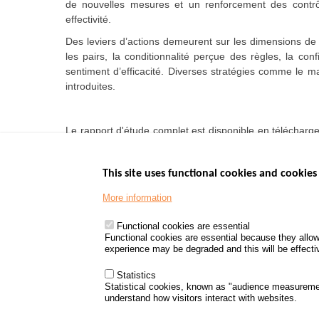
de nouvelles mesures et un renforcement des contrôle
effectivité.
Des leviers d’actions demeurent sur les dimensions de l’
les pairs, la conditionnalité perçue des règles, la con
sentiment d’efficacité. Diverses stratégies comme le m
introduites.
Le rapport d'étude complet est disponible en télécharge
dans le bilan 2019 de la sécurité routière.
This site uses functional cookies and cookies 
More information
Menu
GOVERNMENT W
Footer
www.data.gouv.fr
Functional cookies are essential
Functional cookies are essential because they allow
www.gouvernement
experience may be degraded and this will be effective
www.legifrance.go
www.service-public
Statistics
Statistical cookies, known as "audience measureme
understand how visitors interact with websites.