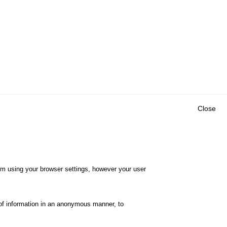
Close
Outils
E CENTRE
EVENTS
FAQ
RESEARCH
hem using your browser settings, however your user
GLOSSARY
TY POLICY
Cookie settings
of information in an anonymous manner, to