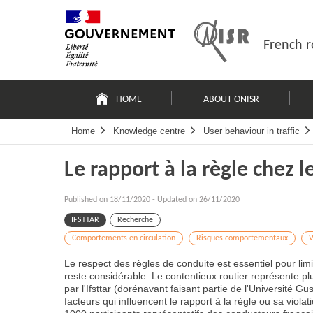
Skip
Site
to
map
content
French r
Navigation
principale
HOME
ABOUT ONISR
Home
Knowledge centre
User behaviour in traffic
Le rapport à la règle chez 
Published on
18/11/2020
-
Updated on 26/11/2020
IFSTTAR
Recherche
Comportements en circulation
Risques comportementaux
V
Le respect des règles de conduite est essentiel pour limi
reste considérable. Le contentieux routier représente plu
par l'Ifsttar (dorénavant faisant partie de l'Université G
facteurs qui influencent le rapport à la règle ou sa viola