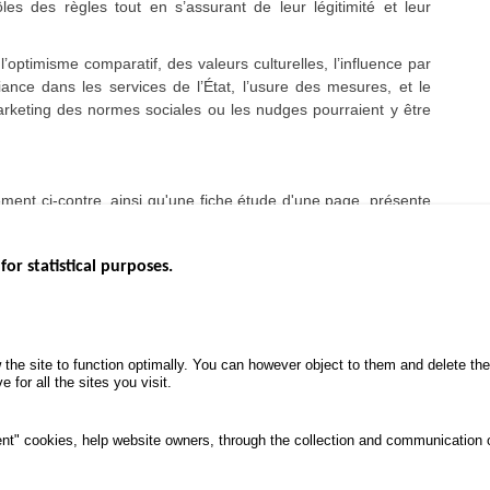
s des règles tout en s’assurant de leur légitimité et leur
optimisme comparatif, des valeurs culturelles, l’influence par
fiance dans les services de l’État, l’usure des mesures, et le
arketing des normes sociales ou les nudges pourraient y être
ment ci-contre, ainsi qu'une fiche étude d'une page, présente
for statistical purposes.
EBSITES
ROAD SAFETY PERFORMANCE
KNOWLEDG
Monthly dashboard
CALL FOR 
 the site to function optimally. You can however object to them and delete t
.gouv.fr
Road Safety Annual Reports
PROJECTS
 for all the sites you visit.
uv.fr
Road traffic violations
ROAD SAFE
.fr
PROCESSING OF PERSONAL
nt" cookies, help website owners, through the collection and communication 
DATA FROM ROAD ACCIDENTS