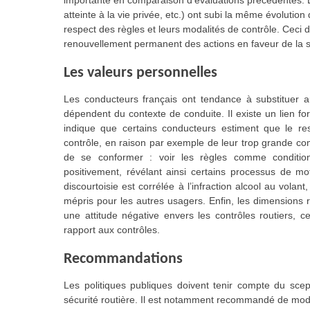
importante en comparaison d’évaluations précédentes. Les
atteinte à la vie privée, etc.) ont subi la même évolutio
respect des règles et leurs modalités de contrôle. Ceci
renouvellement permanent des actions en faveur de la s
Les valeurs personnelles
Les conducteurs français ont tendance à substituer au
dépendent du contexte de conduite. Il existe un lien for
indique que certains conducteurs estiment que le re
contrôle, en raison par exemple de leur trop grande comp
de se conformer : voir les règles comme conditio
positivement, révélant ainsi certains processus de mo
discourtoisie est corrélée à l’infraction alcool au volan
mépris pour les autres usagers. Enfin, les dimensions re
une attitude négative envers les contrôles routiers, c
rapport aux contrôles.
Recommandations
Les politiques publiques doivent tenir compte du scep
sécurité routière. Il est notamment recommandé de modi