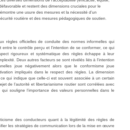
 diverses dimensions de l’acceptabilité (efficacité, équité,
n défavorable et restent des dimensions cruciales pour le
 démontre une usure des mesures et la nécessité d’un
écurité routière et des mesures pédagogiques de soutien.
x règles officielles de conduite des normes informelles qui
t entre le contrôle perçu et l'intention de se conformer, ce qui
spect rigoureux et systématique des règles échappe à leur
lexité. Deux autres facteurs se sont révélés liés à l'intention
nnelles joue négativement alors que le conformisme joue
tivation impliqués dans le respect des règles. La dimension
t, ce qui indique que celle-ci est souvent associée à un certain
jet de l’autorité et libertarianisme routier sont corrélées avec
e qui souligne l’importance des valeurs personnelles dans le
ticisme des conducteurs quant à la légitimité des règles de
fier les stratégies de communication lors de la mise en œuvre