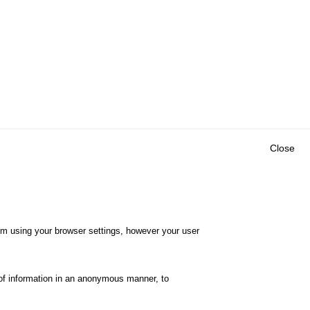
Close
Outils
E CENTRE
EVENTS
FAQ
RESEARCH
hem using your browser settings, however your user
GLOSSARY
TY POLICY
Cookie settings
of information in an anonymous manner, to