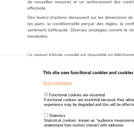
de nouvelles mesures et un renforcement des contrôle
effectivité.
Des leviers d’actions demeurent sur les dimensions de l’
les pairs, la conditionnalité perçue des règles, la con
sentiment d’efficacité. Diverses stratégies comme le m
introduites.
Le rapport d'étude complet est disponible en télécharge
dans le bilan 2019 de la sécurité routière.
This site uses functional cookies and cookies 
More information
Menu
GOVERNMENT W
Footer
www.data.gouv.fr
Functional cookies are essential
Functional cookies are essential because they allow
www.gouvernement
experience may be degraded and this will be effective
www.legifrance.go
www.service-public
Statistics
Statistical cookies, known as "audience measureme
understand how visitors interact with websites.