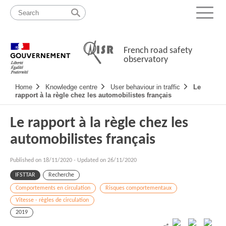
Skip
Site
to
map
Menu
content
French road safety
observatory
Navigation
Home
Knowledge centre
User behaviour in traffic
Le
principale
rapport à la règle chez les automobilistes français
Le rapport à la règle chez les
automobilistes français
Published on
18/11/2020
-
Updated on 26/11/2020
IFSTTAR
Recherche
Comportements en circulation
Risques comportementaux
Vitesse - règles de circulation
2019