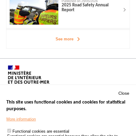
Published on 29/05/2026
2025 Road Safety Annual
Report
See more
Close
This site uses functional cookies and cookies for statistical
purposes.
Menu
GOVERNMENT WEBSITES
Footer
More information
ROAD SAFETY PERFORMANCE
Functional cookies are essential
PROCESSING OF PERSONAL DATA FROM ROAD ACCIDENTS