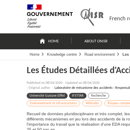
Skip
Site
to
map
content
French r
Navigation
principale
HOME
ABOUT ONISR
Home
Knowledge centre
Road environment
Les 
Les Études Détaillées d'Ac
Published on
08/04/2020
-
Updated on 08/04/2020
- Original author :
Laboratoire de mécanisme des accidents : Responsab
Université Gustave Eiffel
IFSTTAR
Recherche
Environnement et infrastructures
Véhicules
Risques compo
Recueil de données pluridisciplinaire et très complet, l
différents mécanismes en jeu lors des accidents de la rou
l'importance du travail que la réalisation d'une EDA requi
25 et 50 par an.