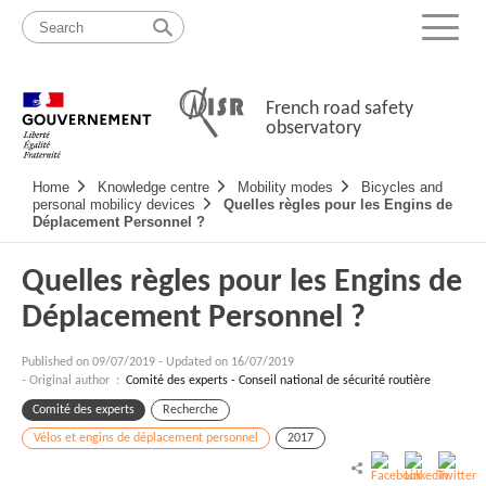
Skip
Site
to
map
Menu
content
French road safety
observatory
Navigation
Home
Knowledge centre
Mobility modes
Bicycles and
principale
personal mobilicy devices
Quelles règles pour les Engins de
Déplacement Personnel ?
Quelles règles pour les Engins de
Déplacement Personnel ?
Published on
09/07/2019
-
Updated on 16/07/2019
- Original author :
Comité des experts - Conseil national de sécurité routière
Comité des experts
Recherche
Vélos et engins de déplacement personnel
2017