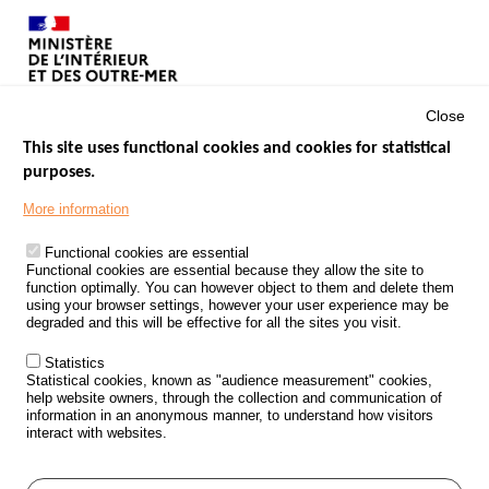
Close
This site uses functional cookies and cookies for statistical
purposes.
Menu
GOVERNMENT WEBSITES
Footer
More information
ROAD SAFETY PERFORMANCE
Functional cookies are essential
PROCESSING OF PERSONAL DATA FROM ROAD ACCIDENTS
Functional cookies are essential because they allow the site to
function optimally. You can however object to them and delete them
KNOWLEDGE CENTRE
using your browser settings, however your user experience may be
degraded and this will be effective for all the sites you visit.
CALL FOR RESEARCH PROJECTS
Statistics
ROAD SAFETY POLICY
Statistical cookies, known as "audience measurement" cookies,
help website owners, through the collection and communication of
information in an anonymous manner, to understand how visitors
Outils
EVENTS
interact with websites.
FAQ
GLOSSARY