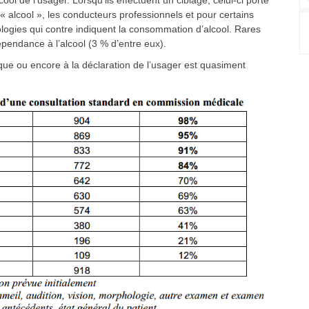
l de l’usager. Lorsqu’ils effectuent un ciblage, celui-ci porte
« alcool », les conducteurs professionnels et pour certains
logies qui contre indiquent la consommation d’alcool. Rares
épendance à l’alcool (3 % d’entre eux).
ue ou encore à la déclaration de l’usager est quasiment