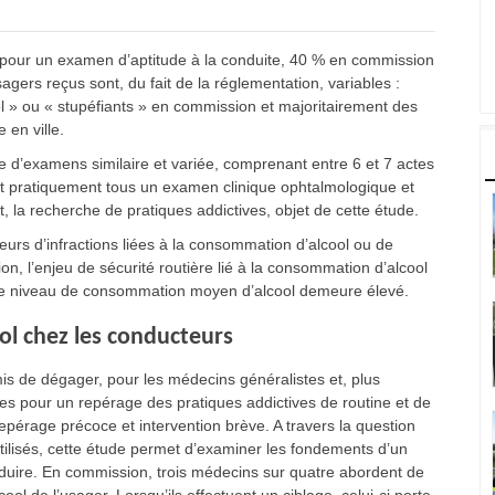
 pour un examen d’aptitude à la conduite, 40 % en commission
gers reçus sont, du fait de la réglementation, variables :
ol » ou « stupéfiants » en commission et majoritairement des
 en ville.
 d’examens similaire et variée, comprenant entre 6 et 7 actes
nt pratiquement tous un examen clinique ophtalmologique et
la recherche de pratiques addictives, objet de cette étude.
urs d’infractions liées à la consommation d’alcool ou de
, l’enjeu de sécurité routière lié à la consommation d’alcool
ù le niveau de consommation moyen d’alcool demeure élevé.
l chez les conducteurs
rmis de dégager, pour les médecins généralistes et, plus
es pour un repérage des pratiques addictives de routine et de
pérage précoce et intervention brève. A travers la question
utilisés, cette étude permet d’examiner les fondements d’un
ire. En commission, trois médecins sur quatre abordent de