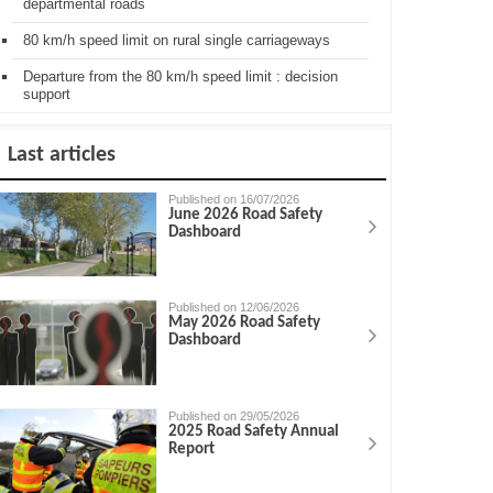
departmental roads
80 km/h speed limit on rural single carriageways
Departure from the 80 km/h speed limit : decision
support
Last articles
Published on 16/07/2026
June 2026 Road Safety
Dashboard
Published on 12/06/2026
May 2026 Road Safety
Dashboard
Published on 29/05/2026
2025 Road Safety Annual
Report