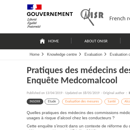
Skip
Site
to
map
content
French r
Navigation
principale
HOME
ABOUT ONISR
Home
Knowledge centre
Evaluation
Evaluation 
Pratiques des médecins de
Enquête Medcomalcool
Published on
13/04/2019
-
Updated on 18/05/2019
- Original author :
INSERR
Etude
Evaluation des mesures
Santé
Alco
Quelles pratiques des médecins des commissions médica
usages à risque d’alcool chez les conducteurs ?
Cette enquête s’inscrit dans un contexte de réforme du di