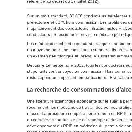
référence au décret du 17 juillet 2012).
Sur un mois standard, 80 000 conducteurs seraient vus
préfectorale et 60 % hors commission. Les profils des usa
majoritairement des conducteurs infractionnistes « alco
conducteurs professionnels en visite médicale périodique
Les médecins semblent cependant pratiquer une batterie
en moyenne pour une consultation standard. Ils réalise
un examen neurologique et, presque aussi fréquemment, 
Depuis le 1er septembre 2012, tous les conducteurs aute
stupéfiants sont envoyés en commission. Hors commission
reste cependant important, en particulier en France o
La recherche de consommations d’alcoo
Une littérature scientifique abondante sur le sujet a pe
récemment, les médecins du travail, des bonnes pratiqu
masse. La procédure complète porte le nom de RPIB : re
du caractère opportuniste de ce repérage et des outils 
développement du RPIB en médecine du permis de condu