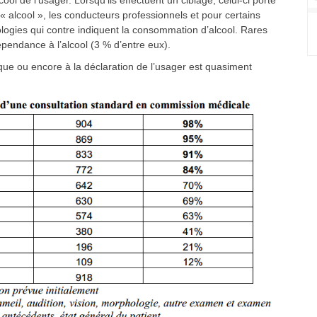
l de l’usager. Lorsqu’ils effectuent un ciblage, celui-ci porte
« alcool », les conducteurs professionnels et pour certains
logies qui contre indiquent la consommation d’alcool. Rares
épendance à l’alcool (3 % d’entre eux).
ue ou encore à la déclaration de l’usager est quasiment