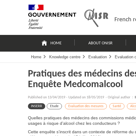
Skip
Site
to
map
content
French r
Navigation
principale
HOME
ABOUT ONISR
Home
Knowledge centre
Evaluation
Evaluation 
Pratiques des médecins de
Enquête Medcomalcool
Published on
13/04/2019
-
Updated on 18/05/2019
- Original author :
INSERR
Etude
Evaluation des mesures
Santé
Alco
Quelles pratiques des médecins des commissions médica
usages à risque d’alcool chez les conducteurs ?
Cette enquête s’inscrit dans un contexte de réforme du di