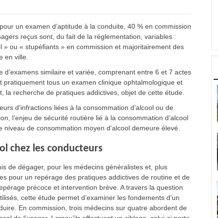
 pour un examen d’aptitude à la conduite, 40 % en commission
gers reçus sont, du fait de la réglementation, variables :
ol » ou « stupéfiants » en commission et majoritairement des
 en ville.
 d’examens similaire et variée, comprenant entre 6 et 7 actes
nt pratiquement tous un examen clinique ophtalmologique et
la recherche de pratiques addictives, objet de cette étude.
urs d’infractions liées à la consommation d’alcool ou de
, l’enjeu de sécurité routière lié à la consommation d’alcool
ù le niveau de consommation moyen d’alcool demeure élevé.
l chez les conducteurs
rmis de dégager, pour les médecins généralistes et, plus
es pour un repérage des pratiques addictives de routine et de
pérage précoce et intervention brève. A travers la question
utilisés, cette étude permet d’examiner les fondements d’un
ire. En commission, trois médecins sur quatre abordent de