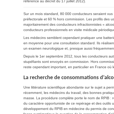
référence au décret du 17 juillet 2012).
Sur un mois standard, 80 000 conducteurs seraient vus
préfectorale et 60 % hors commission. Les profils des usa
majoritairement des conducteurs infractionnistes « alco
conducteurs professionnels en visite médicale périodique
Les médecins semblent cependant pratiquer une batterie
en moyenne pour une consultation standard. Ils réalise
un examen neurologique et, presque aussi fréquemment, 
Depuis le 1er septembre 2012, tous les conducteurs aute
stupéfiants sont envoyés en commission. Hors commission
reste cependant important, en particulier en France o
La recherche de consommations d’alcoo
Une littérature scientifique abondante sur le sujet a pe
récemment, les médecins du travail, des bonnes pratiqu
masse. La procédure complète porte le nom de RPIB : re
du caractère opportuniste de ce repérage et des outils 
développement du RPIB en médecine du permis de condu