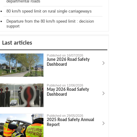
departmental roads
80 km/h speed limit on rural single carriageways
Departure from the 80 km/h speed limit : decision
support
Last articles
Published on 16/07/2026
June 2026 Road Safety
Dashboard
Published on 12/06/2026
May 2026 Road Safety
Dashboard
Published on 29/05/2026
2025 Road Safety Annual
Report