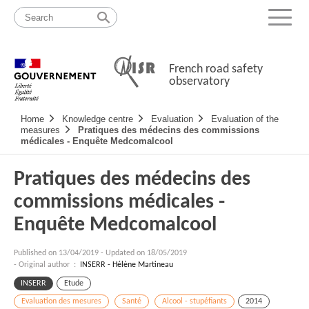
Skip
Site
to
map
Menu
content
French road safety
observatory
Navigation
Home
Knowledge centre
Evaluation
Evaluation of the
principale
measures
Pratiques des médecins des commissions
médicales - Enquête Medcomalcool
Pratiques des médecins des
commissions médicales -
Enquête Medcomalcool
Published on
13/04/2019
-
Updated on 18/05/2019
- Original author :
INSERR - Hélène Martineau
INSERR
Etude
Evaluation des mesures
Santé
Alcool - stupéfiants
2014