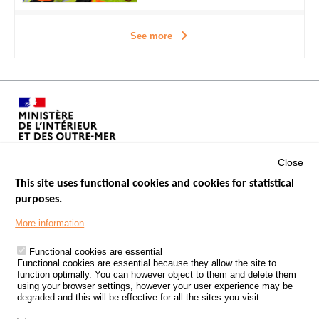
See more
Close
This site uses functional cookies and cookies for statistical
purposes.
Menu
GOVERNMENT WEBSITES
Footer
More information
ROAD SAFETY PERFORMANCE
Functional cookies are essential
PROCESSING OF PERSONAL DATA FROM ROAD ACCIDENTS
Functional cookies are essential because they allow the site to
function optimally. You can however object to them and delete them
KNOWLEDGE CENTRE
using your browser settings, however your user experience may be
degraded and this will be effective for all the sites you visit.
CALL FOR RESEARCH PROJECTS