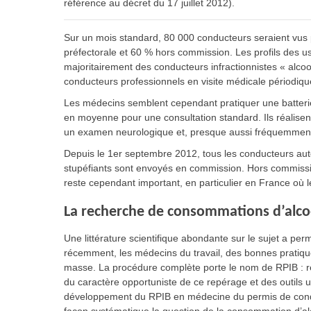
référence au décret du 17 juillet 2012).
Sur un mois standard, 80 000 conducteurs seraient vus
préfectorale et 60 % hors commission. Les profils des usa
majoritairement des conducteurs infractionnistes « alco
conducteurs professionnels en visite médicale périodique
Les médecins semblent cependant pratiquer une batterie
en moyenne pour une consultation standard. Ils réalise
un examen neurologique et, presque aussi fréquemment, 
Depuis le 1er septembre 2012, tous les conducteurs aute
stupéfiants sont envoyés en commission. Hors commission
reste cependant important, en particulier en France o
La recherche de consommations d’alcoo
Une littérature scientifique abondante sur le sujet a pe
récemment, les médecins du travail, des bonnes pratiqu
masse. La procédure complète porte le nom de RPIB : re
du caractère opportuniste de ce repérage et des outils 
développement du RPIB en médecine du permis de condu