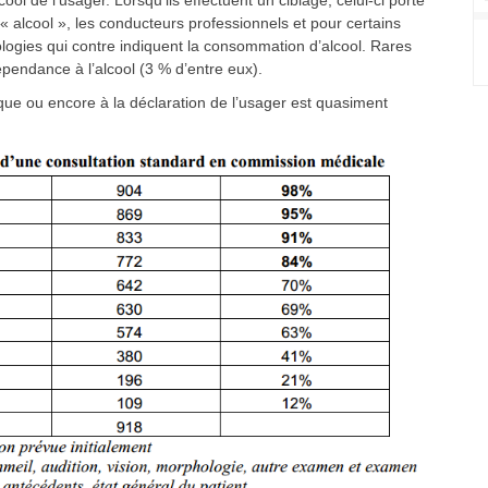
l de l’usager. Lorsqu’ils effectuent un ciblage, celui-ci porte
« alcool », les conducteurs professionnels et pour certains
logies qui contre indiquent la consommation d’alcool. Rares
épendance à l’alcool (3 % d’entre eux).
ue ou encore à la déclaration de l’usager est quasiment