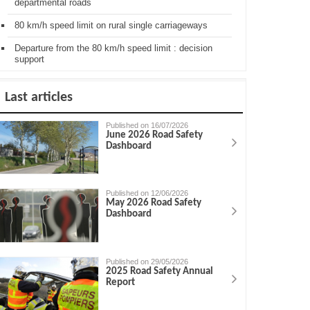
departmental roads
80 km/h speed limit on rural single carriageways
Departure from the 80 km/h speed limit : decision
support
Last articles
Published on 16/07/2026
June 2026 Road Safety
Dashboard
Published on 12/06/2026
May 2026 Road Safety
Dashboard
Published on 29/05/2026
2025 Road Safety Annual
Report