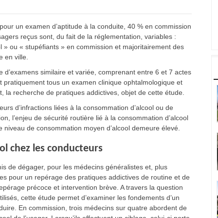
 pour un examen d’aptitude à la conduite, 40 % en commission
gers reçus sont, du fait de la réglementation, variables :
ol » ou « stupéfiants » en commission et majoritairement des
 en ville.
 d’examens similaire et variée, comprenant entre 6 et 7 actes
nt pratiquement tous un examen clinique ophtalmologique et
la recherche de pratiques addictives, objet de cette étude.
urs d’infractions liées à la consommation d’alcool ou de
, l’enjeu de sécurité routière lié à la consommation d’alcool
ù le niveau de consommation moyen d’alcool demeure élevé.
l chez les conducteurs
rmis de dégager, pour les médecins généralistes et, plus
es pour un repérage des pratiques addictives de routine et de
pérage précoce et intervention brève. A travers la question
utilisés, cette étude permet d’examiner les fondements d’un
ire. En commission, trois médecins sur quatre abordent de