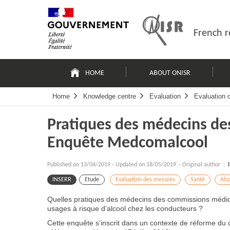
Skip
Site
to
map
content
French r
Navigation
principale
HOME
ABOUT ONISR
Home
Knowledge centre
Evaluation
Evaluation 
Pratiques des médecins de
Enquête Medcomalcool
Published on
13/04/2019
-
Updated on 18/05/2019
- Original author :
INSERR
Etude
Evaluation des mesures
Santé
Alco
Quelles pratiques des médecins des commissions médica
usages à risque d’alcool chez les conducteurs ?
Cette enquête s’inscrit dans un contexte de réforme du di