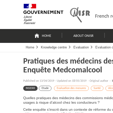
Skip
Site
to
map
content
French r
Navigation
principale
HOME
ABOUT ONISR
Home
Knowledge centre
Evaluation
Evaluation 
Pratiques des médecins de
Enquête Medcomalcool
Published on
13/04/2019
-
Updated on 18/05/2019
- Original author :
INSERR
Etude
Evaluation des mesures
Santé
Alco
Quelles pratiques des médecins des commissions médica
usages à risque d’alcool chez les conducteurs ?
Cette enquête s’inscrit dans un contexte de réforme du di