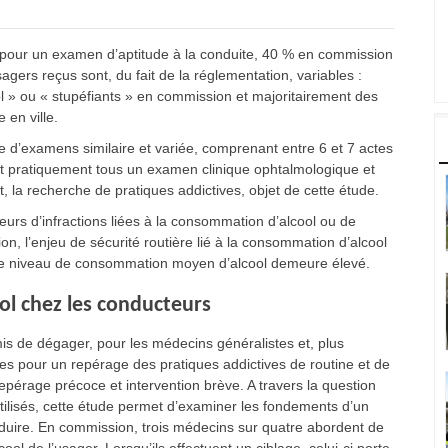
 pour un examen d’aptitude à la conduite, 40 % en commission
gers reçus sont, du fait de la réglementation, variables :
ol » ou « stupéfiants » en commission et majoritairement des
 en ville.
 d’examens similaire et variée, comprenant entre 6 et 7 actes
nt pratiquement tous un examen clinique ophtalmologique et
la recherche de pratiques addictives, objet de cette étude.
urs d’infractions liées à la consommation d’alcool ou de
, l’enjeu de sécurité routière lié à la consommation d’alcool
ù le niveau de consommation moyen d’alcool demeure élevé.
l chez les conducteurs
rmis de dégager, pour les médecins généralistes et, plus
es pour un repérage des pratiques addictives de routine et de
pérage précoce et intervention brève. A travers la question
utilisés, cette étude permet d’examiner les fondements d’un
ire. En commission, trois médecins sur quatre abordent de