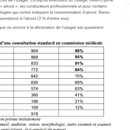
l de l’usager. Lorsqu’ils effectuent un ciblage, celui-ci porte
« alcool », les conducteurs professionnels et pour certains
logies qui contre indiquent la consommation d’alcool. Rares
épendance à l’alcool (3 % d’entre eux).
ue ou encore à la déclaration de l’usager est quasiment