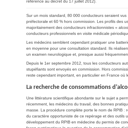
référence au décret du 17 juillet 2012).
Sur un mois standard, 80 000 conducteurs seraient vus
préfectorale et 60 % hors commission. Les profils des usa
majoritairement des conducteurs infractionnistes « alco
conducteurs professionnels en visite médicale périodique
Les médecins semblent cependant pratiquer une batterie
en moyenne pour une consultation standard. Ils réalise
un examen neurologique et, presque aussi fréquemment, 
Depuis le 1er septembre 2012, tous les conducteurs aute
stupéfiants sont envoyés en commission. Hors commission
reste cependant important, en particulier en France o
La recherche de consommations d’alcoo
Une littérature scientifique abondante sur le sujet a pe
récemment, les médecins du travail, des bonnes pratiqu
masse. La procédure complète porte le nom de RPIB : re
du caractère opportuniste de ce repérage et des outils 
développement du RPIB en médecine du permis de condu