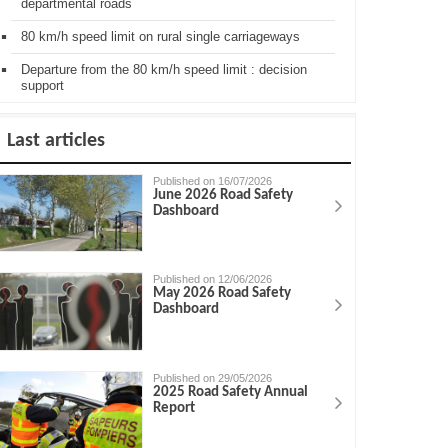
departmental roads
80 km/h speed limit on rural single carriageways
Departure from the 80 km/h speed limit : decision
support
Last articles
Published on 16/07/2026
June 2026 Road Safety
Dashboard
Published on 12/06/2026
May 2026 Road Safety
Dashboard
Published on 29/05/2026
2025 Road Safety Annual
Report