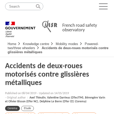
Skip
Site
to
map
Menu
content
French road safety
observatory
Navigation
Home
Knowledge centre
Mobility modes
Powered-
principale
two/three wheelers
Accidents de deux-roues motorisés contre
glissières métalliques
Accidents de deux-roues
motorisés contre glissières
métalliques
Published on
08/04/2019
-
Updated on 14/05/2019
- Original author :
Axel Thieulin, Valentine Darrieus (DTecITM), Bérengère Varin
et Olivier Bisson (DTer NC), Delphine Le Berre (DTer CE) (Cerema)
Cerema
Etude