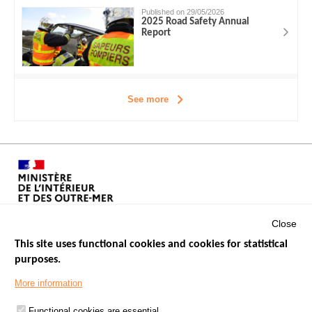
Published on 29/05/2026
2025 Road Safety Annual
Report
See more
Close
This site uses functional cookies and cookies for statistical
purposes.
Menu
GOVERNMENT WEBSITES
Footer
More information
ROAD SAFETY PERFORMANCE
Functional cookies are essential