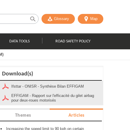
Glossary
Map
DATA TOOLS
ROAD SAFETY POLICY
M)
Download(s)
Ifsttar - ONISR - Synthèse Bilan EFFIGAM
EFFIGAM - Rapport sur l'efficacité du gilet airbag
pour deux-roues motorisés
Themes
Articles
Increasing the speed limit to 90 kph on certain