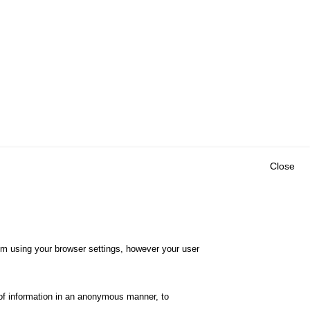
Close
Outils
E CENTRE
EVENTS
FAQ
RESEARCH
hem using your browser settings, however your user
GLOSSARY
TY POLICY
Cookie settings
of information in an anonymous manner, to