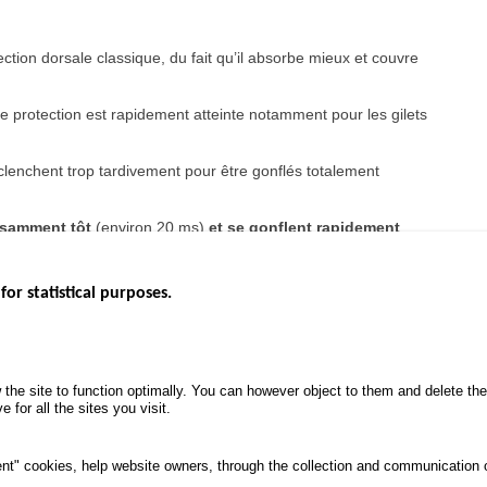
ection dorsale classique, du fait qu’il absorbe mieux et couvre
e protection est rapidement atteinte notamment pour les gilets
éclenchent trop tardivement pour être gonflés totalement
fisamment tôt
(environ 20 ms)
et se gonflent rapidement
,
ts « filaires ».
for statistical purposes.
EBSITES
ROAD SAFETY PERFORMANCE
KNOWLEDG
Monthly dashboard
CALL FOR 
 the site to function optimally. You can however object to them and delete t
.gouv.fr
Road Safety Annual Reports
PROJECTS
 for all the sites you visit.
uv.fr
Road traffic violations
ROAD SAFE
.fr
PROCESSING OF PERSONAL
nt" cookies, help website owners, through the collection and communication 
DATA FROM ROAD ACCIDENTS