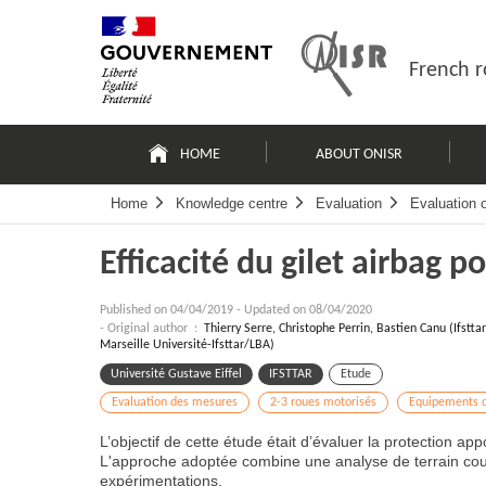
Skip
Site
to
map
content
French r
Navigation
principale
HOME
ABOUT ONISR
Home
Knowledge centre
Evaluation
Evaluation 
Efficacité du gilet airbag 
Published on
04/04/2019
-
Updated on 08/04/2020
- Original author :
Thierry Serre, Christophe Perrin, Bastien Canu (Ifst
Marseille Université-Ifsttar/LBA)
Université Gustave Eiffel
IFSTTAR
Etude
Evaluation des mesures
2-3 roues motorisés
Equipements d
L’objectif de cette étude était d’évaluer la protection ap
L'approche adoptée combine une analyse de terrain cou
expérimentations.