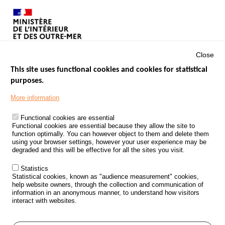
Close
This site uses functional cookies and cookies for statistical
purposes.
Menu
GOVERNMENT WEBSITES
Footer
More information
ROAD SAFETY PERFORMANCE
Functional cookies are essential
PROCESSING OF PERSONAL DATA FROM ROAD ACCIDENTS
Functional cookies are essential because they allow the site to
function optimally. You can however object to them and delete them
KNOWLEDGE CENTRE
using your browser settings, however your user experience may be
degraded and this will be effective for all the sites you visit.
CALL FOR RESEARCH PROJECTS
Statistics
ROAD SAFETY POLICY
Statistical cookies, known as "audience measurement" cookies,
help website owners, through the collection and communication of
information in an anonymous manner, to understand how visitors
Outils
EVENTS
interact with websites.
FAQ
GLOSSARY