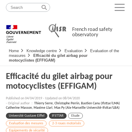
Skip
Site
to
map
Menu
content
French road safety
observatory
Navigation
Home
Knowledge centre
Evaluation
Evaluation of the
principale
measures
Efficacité du gilet airbag pour
motocyclistes (EFFIGAM)
Efficacité du gilet airbag pour
motocyclistes (EFFIGAM)
Published on
04/04/2019
-
Updated on 08/04/2020
- Original author :
Thierry Serre, Christophe Perrin, Bastien Canu (Ifsttar/LMA)
Catherine Masson, Maxime Llari, Max Py (Aix-Marseille Université-Ifsttar/LBA)
Université Gustave Eiffel
IFSTTAR
Etude
Evaluation des mesures
2-3 roues motorisés
Equipements de sécurité