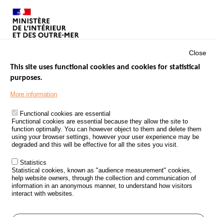
Close
This site uses functional cookies and cookies for statistical
purposes.
Menu
GOVERNMENT WEBSITES
Footer
More information
ROAD SAFETY PERFORMANCE
Functional cookies are essential
PROCESSING OF PERSONAL DATA FROM ROAD ACCIDENTS
Functional cookies are essential because they allow the site to
function optimally. You can however object to them and delete them
KNOWLEDGE CENTRE
using your browser settings, however your user experience may be
degraded and this will be effective for all the sites you visit.
CALL FOR RESEARCH PROJECTS
Statistics
ROAD SAFETY POLICY
Statistical cookies, known as "audience measurement" cookies,
help website owners, through the collection and communication of
information in an anonymous manner, to understand how visitors
Outils
EVENTS
interact with websites.
FAQ
GLOSSARY