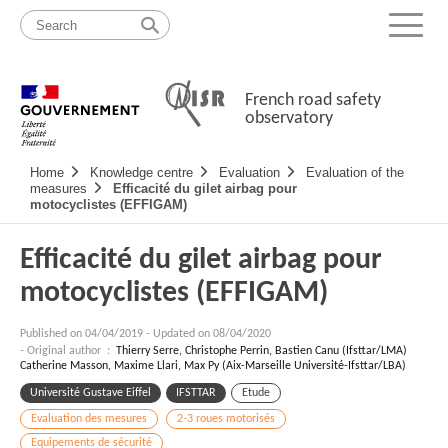
Skip
Site
to
map
Menu
content
French road safety
observatory
Navigation
Home
Knowledge centre
Evaluation
Evaluation of the
principale
measures
Efficacité du gilet airbag pour
motocyclistes (EFFIGAM)
Efficacité du gilet airbag pour
motocyclistes (EFFIGAM)
Published on
04/04/2019
-
Updated on 08/04/2020
- Original author :
Thierry Serre, Christophe Perrin, Bastien Canu (Ifsttar/LMA)
Catherine Masson, Maxime Llari, Max Py (Aix-Marseille Université-Ifsttar/LBA)
Université Gustave Eiffel
IFSTTAR
Etude
Evaluation des mesures
2-3 roues motorisés
Equipements de sécurité