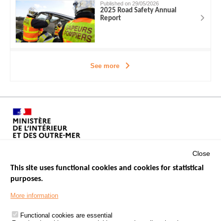
Published on 29/05/2026
2025 Road Safety Annual
Report
See more
Close
This site uses functional cookies and cookies for statistical
purposes.
Menu
GOVERNMENT WEBSITES
Footer
More information
ROAD SAFETY PERFORMANCE
Functional cookies are essential
PROCESSING OF PERSONAL DATA FROM ROAD ACCIDENTS