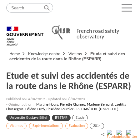
Skip
Site
to
map
Menu
content
French road safety
observatory
Navigation
Home
Knowledge centre
Victims
Etude et suivi des
principale
accidentés de la route dans le Rhône (ESPARR)
Etude et suivi des accidentés de
la route dans le Rhône (ESPARR)
Published on
04/04/2019
-
Updated on 08/04/2020
- Original author :
Martine Hours, Pierette Charney, Marlène Bernard, Laetitia
Chossegros, Hélène Tardy, Charlène Tournier (IFSTTAR/UCBL (UMRESTTE)
Université Gustave Eiffel
IFSTTAR
Etude
Victimes
Expérimentations
Evaluation
2014