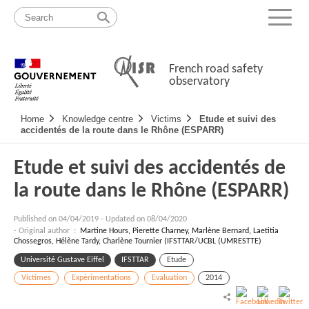
Skip
Site
to
map
Menu
content
French road safety
observatory
Navigation
Home
Knowledge centre
Victims
Etude et suivi des
principale
accidentés de la route dans le Rhône (ESPARR)
Etude et suivi des accidentés de
la route dans le Rhône (ESPARR)
Published on
04/04/2019
-
Updated on 08/04/2020
- Original author :
Martine Hours, Pierette Charney, Marlène Bernard, Laetitia
Chossegros, Hélène Tardy, Charlène Tournier (IFSTTAR/UCBL (UMRESTTE)
Université Gustave Eiffel
IFSTTAR
Etude
Victimes
Expérimentations
Evaluation
2014