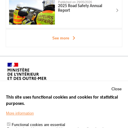
Published on 29/05/2026
2025 Road Safety Annual
Report
See more
Close
This site uses functional cookies and cookies for statistical
purposes.
Menu
GOVERNMENT WEBSITES
Footer
More information
ROAD SAFETY PERFORMANCE
Functional cookies are essential
PROCESSING OF PERSONAL DATA FROM ROAD ACCIDENTS