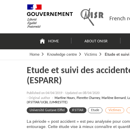
Skip
Site
to
map
content
French r
Navigation
principale
HOME
ABOUT ONISR
Home
Knowledge centre
Victims
Etude et suiv
Etude et suivi des accident
(ESPARR)
Published on
04/04/2019
-
Updated on 08/04/2020
- Original author :
Martine Hours, Pierette Charney, Marlène Bernard, La
(IFSTTAR/UCBL (UMRESTTE)
Université Gustave Eiffel
IFSTTAR
Etude
Victimes
La période « post accident » est peu analysée pour comp
entourage. Cette étude vise à mieux connaître et quantif