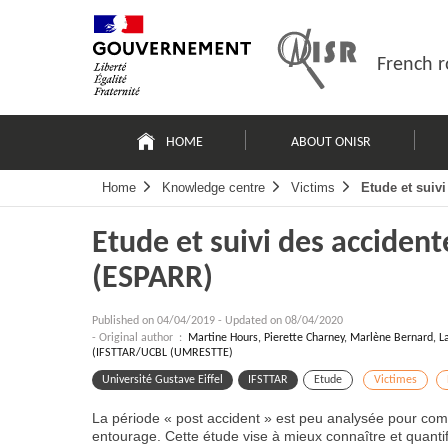
Skip
Site
to
map
content
French r
Navigation
principale
HOME
ABOUT ONISR
Home
Knowledge centre
Victims
Etude et suiv
Etude et suivi des accident
(ESPARR)
Published on
04/04/2019
-
Updated on 08/04/2020
- Original author :
Martine Hours, Pierette Charney, Marlène Bernard, La
(IFSTTAR/UCBL (UMRESTTE)
Université Gustave Eiffel
IFSTTAR
Etude
Victimes
La période « post accident » est peu analysée pour comp
entourage. Cette étude vise à mieux connaître et quantif