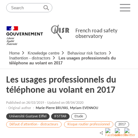
Skip
Site
to
map
Menu
content
French road safety
observatory
Navigation
Home
Knowledge centre
Behaviour risk factors
principale
Inattention - distractors
Les usages professionnels du
téléphone au volant en 2017
Les usages professionnels du
téléphone au volant en 2017
Published on
26/03/2019
-
Updated on 08/04/2020
- Original author :
Marie-Pierre BRUYAS, Myriam EVENNOU
Université Gustave Eiffel
IFSTTAR
Etude
Défaut d'attention - distracteurs
Risque routier professionnel
2017