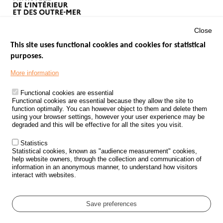
Close
This site uses functional cookies and cookies for statistical
purposes.
Menu
GOVERNMENT WEBSITES
Footer
More information
ROAD SAFETY PERFORMANCE
Functional cookies are essential
PROCESSING OF PERSONAL DATA FROM ROAD ACCIDENTS
Functional cookies are essential because they allow the site to
function optimally. You can however object to them and delete them
KNOWLEDGE CENTRE
using your browser settings, however your user experience may be
degraded and this will be effective for all the sites you visit.
CALL FOR RESEARCH PROJECTS
Statistics
ROAD SAFETY POLICY
Statistical cookies, known as "audience measurement" cookies,
help website owners, through the collection and communication of
information in an anonymous manner, to understand how visitors
Outils
EVENTS
interact with websites.
FAQ
GLOSSARY
Save preferences
Cookie settings