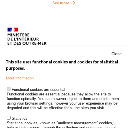
See more
Close
This site uses functional cookies and cookies for statistical
purposes.
Menu
GOVERNMENT WEBSITES
Footer
More information
ROAD SAFETY PERFORMANCE
Functional cookies are essential
PROCESSING OF PERSONAL DATA FROM ROAD ACCIDENTS
Functional cookies are essential because they allow the site to
function optimally. You can however object to them and delete them
KNOWLEDGE CENTRE
using your browser settings, however your user experience may be
degraded and this will be effective for all the sites you visit.
CALL FOR RESEARCH PROJECTS
Statistics
ROAD SAFETY POLICY
Statistical cookies, known as "audience measurement" cookies,
help website owners, through the collection and communication of