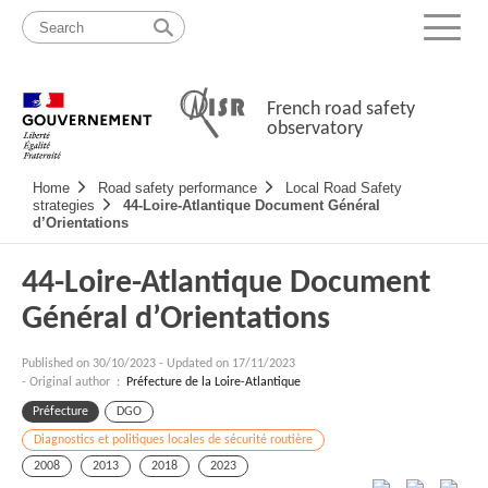
Skip
Site
to
map
Menu
content
French road safety
observatory
Navigation
Home
Road safety performance
Local Road Safety
principale
strategies
44-Loire-Atlantique Document Général
d’Orientations
44-Loire-Atlantique Document
Général d’Orientations
Published on
30/10/2023
-
Updated on 17/11/2023
- Original author :
Préfecture de la Loire-Atlantique
Préfecture
DGO
Diagnostics et politiques locales de sécurité routière
2008
2013
2018
2023