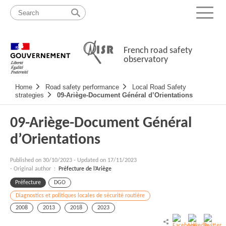
Skip
Site
to
map
Menu
content
French road safety
observatory
Navigation
Home
Road safety performance
Local Road Safety
principale
strategies
09-Ariège-Document Général d’Orientations
09-Ariège-Document Général
d’Orientations
Published on
30/10/2023
-
Updated on 17/11/2023
- Original author :
Préfecture de l’Ariège
Préfecture
DGO
Diagnostics et politiques locales de sécurité routière
2008
2013
2018
2023