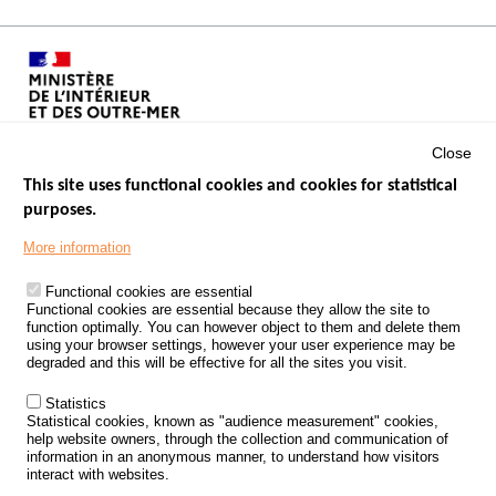
Close
This site uses functional cookies and cookies for statistical
purposes.
Menu
GOVERNMENT WEBSITES
Footer
More information
ROAD SAFETY PERFORMANCE
Functional cookies are essential
PROCESSING OF PERSONAL DATA FROM ROAD ACCIDENTS
Functional cookies are essential because they allow the site to
function optimally. You can however object to them and delete them
KNOWLEDGE CENTRE
using your browser settings, however your user experience may be
degraded and this will be effective for all the sites you visit.
CALL FOR RESEARCH PROJECTS
Statistics
ROAD SAFETY POLICY
Statistical cookies, known as "audience measurement" cookies,
help website owners, through the collection and communication of
information in an anonymous manner, to understand how visitors
Outils
EVENTS
interact with websites.
FAQ