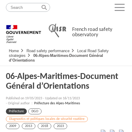
Skip
Site
to
map
Menu
content
French road safety
observatory
Navigation
Home
Road safety performance
Local Road Safety
principale
strategies
06-Alpes-Maritimes-Document Général
d’Orientations
06-Alpes-Maritimes-Document
Général d’Orientations
Published on
19/05/2023
-
Updated on 16/11/2023
- Original author :
Préfecture des Alpes-Maritimes
Préfecture
DGO
Diagnostics et politiques locales de sécurité routière
2009
2013
2018
2023