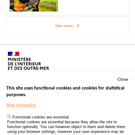
See more
Close
This site uses functional cookies and cookies for statistical
purposes.
Menu
GOVERNMENT WEBSITES
Footer
More information
ROAD SAFETY PERFORMANCE
Functional cookies are essential
PROCESSING OF PERSONAL DATA FROM ROAD ACCIDENTS
Functional cookies are essential because they allow the site to
function optimally. You can however object to them and delete them
KNOWLEDGE CENTRE
using your browser settings, however your user experience may be