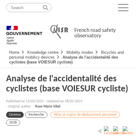
Skip
Site
to
map
Menu
content
French road safety
observatory
Navigation
Home
Knowledge centre
Mobility modes
Bicycles and
principale
personal mobilicy devices
Analyse de l'accidentalité des
cyclistes (base VOIESUR cycliste)
Analyse de l'accidentalité des
cyclistes (base VOIESUR cycliste)
Published on
11/03/2019
-
Updated on 18/05/2019
- Original author :
Rose Marie Sibel
Cerema
Recherche
Vélos et engins de déplacement personnel
2018