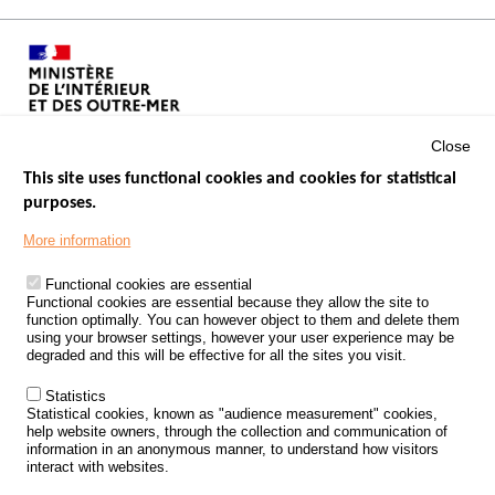
Close
This site uses functional cookies and cookies for statistical
purposes.
Menu
GOVERNMENT WEBSITES
Footer
More information
ROAD SAFETY PERFORMANCE
Functional cookies are essential
PROCESSING OF PERSONAL DATA FROM ROAD ACCIDENTS
Functional cookies are essential because they allow the site to
function optimally. You can however object to them and delete them
KNOWLEDGE CENTRE
using your browser settings, however your user experience may be
degraded and this will be effective for all the sites you visit.
CALL FOR RESEARCH PROJECTS
Statistics
ROAD SAFETY POLICY
Statistical cookies, known as "audience measurement" cookies,
help website owners, through the collection and communication of
information in an anonymous manner, to understand how visitors
Outils
EVENTS
interact with websites.
FAQ