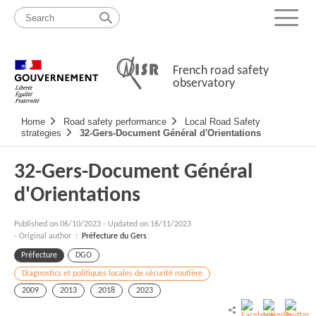
Skip
Site
to
map
Menu
content
French road safety
observatory
Navigation
Home
Road safety performance
Local Road Safety
principale
strategies
32-Gers-Document Général d'Orientations
32-Gers-Document Général
d'Orientations
Published on
06/10/2023
-
Updated on 16/11/2023
- Original author :
Préfecture du Gers
Préfecture
DGO
Diagnostics et politiques locales de sécurité routière
2009
2013
2018
2023