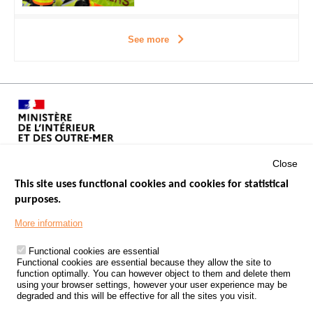
See more
Close
This site uses functional cookies and cookies for statistical
purposes.
Menu
GOVERNMENT WEBSITES
Footer
More information
ROAD SAFETY PERFORMANCE
Functional cookies are essential
PROCESSING OF PERSONAL DATA FROM ROAD ACCIDENTS
Functional cookies are essential because they allow the site to
function optimally. You can however object to them and delete them
KNOWLEDGE CENTRE
using your browser settings, however your user experience may be
degraded and this will be effective for all the sites you visit.
CALL FOR RESEARCH PROJECTS