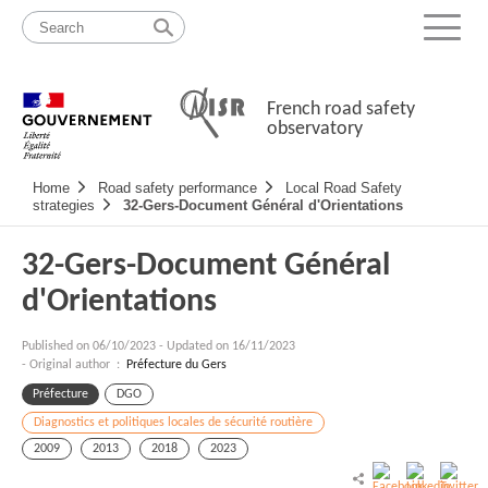
Skip
Site
to
map
Menu
content
French road safety
observatory
Navigation
Home
Road safety performance
Local Road Safety
principale
strategies
32-Gers-Document Général d'Orientations
32-Gers-Document Général
d'Orientations
Published on
06/10/2023
-
Updated on 16/11/2023
- Original author :
Préfecture du Gers
Préfecture
DGO
Diagnostics et politiques locales de sécurité routière
2009
2013
2018
2023