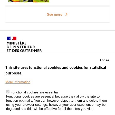
See more
Close
This site uses functional cookies and cookies for statistical
purposes.
Menu
GOVERNMENT WEBSITES
Footer
More information
ROAD SAFETY PERFORMANCE
Functional cookies are essential
PROCESSING OF PERSONAL DATA FROM ROAD ACCIDENTS
Functional cookies are essential because they allow the site to
function optimally. You can however object to them and delete them
KNOWLEDGE CENTRE
using your browser settings, however your user experience may be
degraded and this will be effective for all the sites you visit.
CALL FOR RESEARCH PROJECTS