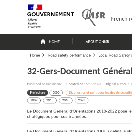
Skip
Site
to
map
content
French r
Navigation
principale
HOME
ABOUT ONISR
Home
Road safety performance
Local Road Safety s
32-Gers-Document Général
Published on
06/10/2023
-
Updated on 16/11/2023
- Original author :
Préfecture
DGO
Diagnostics et politiques locales de sécurité
2009
2013
2018
2023
Le Document Général d'Orientations 2018-2022 pose le diag
stratégiques pour ces 5 années.
Le Document Général d'Orientations (DGO) définit la strat