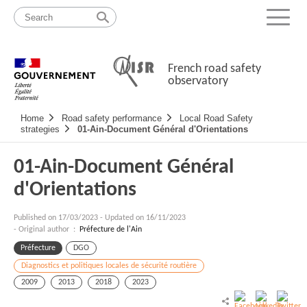
Skip
Site
to
map
Menu
content
French road safety
observatory
Navigation
Home
Road safety performance
Local Road Safety
principale
strategies
01-Ain-Document Général d'Orientations
01-Ain-Document Général
d'Orientations
Published on
17/03/2023
-
Updated on 16/11/2023
- Original author :
Préfecture de l'Ain
Préfecture
DGO
Diagnostics et politiques locales de sécurité routière
2009
2013
2018
2023