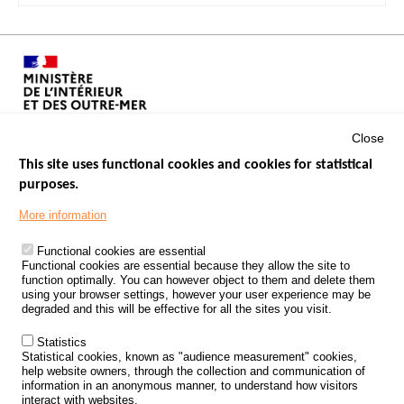
Close
This site uses functional cookies and cookies for statistical
purposes.
Menu
GOVERNMENT WEBSITES
Footer
More information
ROAD SAFETY PERFORMANCE
Functional cookies are essential
PROCESSING OF PERSONAL DATA FROM ROAD ACCIDENTS
Functional cookies are essential because they allow the site to
function optimally. You can however object to them and delete them
KNOWLEDGE CENTRE
using your browser settings, however your user experience may be
degraded and this will be effective for all the sites you visit.
CALL FOR RESEARCH PROJECTS
Statistics
ROAD SAFETY POLICY
Statistical cookies, known as "audience measurement" cookies,
help website owners, through the collection and communication of
information in an anonymous manner, to understand how visitors
Outils
EVENTS
interact with websites.