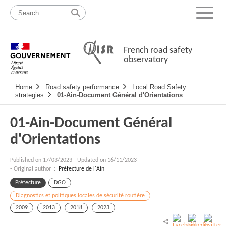
Skip
Site
to
map
Menu
content
French road safety
observatory
Navigation
Home
Road safety performance
Local Road Safety
principale
strategies
01-Ain-Document Général d'Orientations
01-Ain-Document Général
d'Orientations
Published on
17/03/2023
-
Updated on 16/11/2023
- Original author :
Préfecture de l'Ain
Préfecture
DGO
Diagnostics et politiques locales de sécurité routière
2009
2013
2018
2023