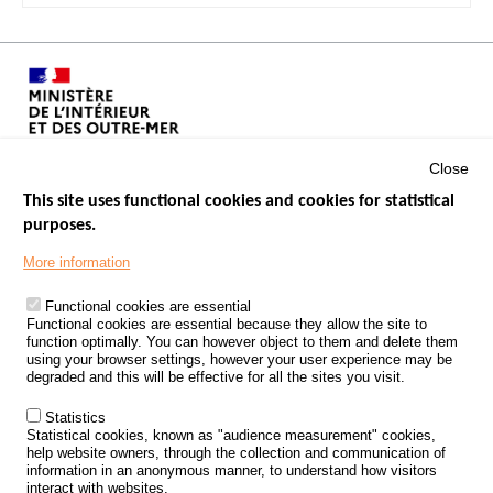
Close
This site uses functional cookies and cookies for statistical
purposes.
Menu
GOVERNMENT WEBSITES
Footer
More information
ROAD SAFETY PERFORMANCE
Functional cookies are essential
PROCESSING OF PERSONAL DATA FROM ROAD ACCIDENTS
Functional cookies are essential because they allow the site to
function optimally. You can however object to them and delete them
KNOWLEDGE CENTRE
using your browser settings, however your user experience may be
degraded and this will be effective for all the sites you visit.
CALL FOR RESEARCH PROJECTS
Statistics
ROAD SAFETY POLICY
Statistical cookies, known as "audience measurement" cookies,
help website owners, through the collection and communication of
information in an anonymous manner, to understand how visitors
Outils
EVENTS
interact with websites.