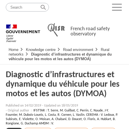
Skip
Site
to
map
Menu
content
French road safety
observatory
Navigation
Home
Knowledge centre
Road environment
Rural
principale
networks
Diagnostic d’infrastructures et dynamique du
véhicule pour les motos et les autos (DYMOA)
Diagnostic d’infrastructures et
dynamique du véhicule pour les
motos et les autos (DYMOA)
Published on
14/02/2019
-
Updated on 18/05/2019
- Original author :
IFSTTAR : T. Serre, M. Guilbot, C. Perrin, C. Naude, J-Y.
Fournier, M. Dubois-Lounis, L. Costa, R. Cornen, L. Vaslin. CEREMA : V. Ledoux, P.
Subirats, E. Violette, O. Moisan, A. Chabani, D. Doucet, O. Floris, A. Hublart, B.
Rongione, G. Duchamp AMDM : V.