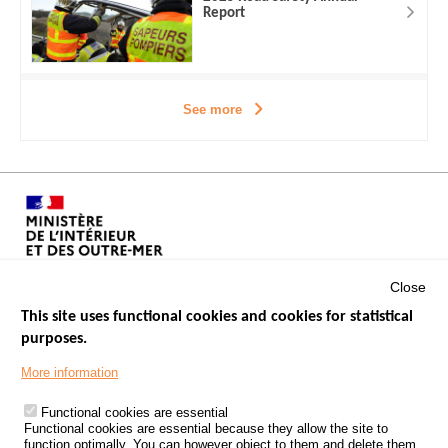
Report
See more
Close
This site uses functional cookies and cookies for statistical
purposes.
Menu
GOVERNMENT WEBSITES
Footer
More information
ROAD SAFETY PERFORMANCE
Functional cookies are essential
PROCESSING OF PERSONAL DATA FROM ROAD ACCIDENTS
Functional cookies are essential because they allow the site to
function optimally. You can however object to them and delete them