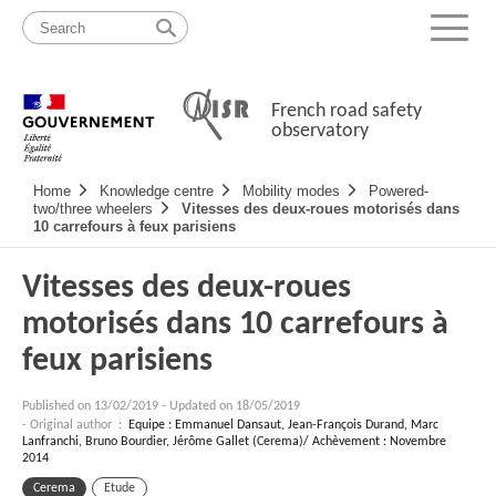
Skip
Site
to
map
Menu
content
French road safety
observatory
Navigation
Home
Knowledge centre
Mobility modes
Powered-
principale
two/three wheelers
Vitesses des deux-roues motorisés dans
10 carrefours à feux parisiens
Vitesses des deux-roues
motorisés dans 10 carrefours à
feux parisiens
Published on
13/02/2019
-
Updated on 18/05/2019
- Original author :
Equipe : Emmanuel Dansaut, Jean-François Durand, Marc
Lanfranchi, Bruno Bourdier, Jérôme Gallet (Cerema)/ Achèvement : Novembre
2014
Cerema
Etude