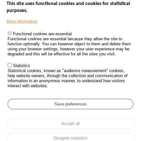
This site uses functional cookies and cookies for statistical
purposes.
Menu
GOVERNMENT WEBSITES
Footer
More information
ROAD SAFETY PERFORMANCE
Functional cookies are essential
PROCESSING OF PERSONAL DATA FROM ROAD ACCIDENTS
Functional cookies are essential because they allow the site to
function optimally. You can however object to them and delete them
KNOWLEDGE CENTRE
using your browser settings, however your user experience may be
degraded and this will be effective for all the sites you visit.
CALL FOR RESEARCH PROJECTS
Statistics
ROAD SAFETY POLICY
Statistical cookies, known as "audience measurement" cookies,
help website owners, through the collection and communication of
information in an anonymous manner, to understand how visitors
Outils
EVENTS
interact with websites.
FAQ
GLOSSARY
Save preferences
Cookie settings
Accept all
Menu
Sitemap
Personal data protection and Cookies
Manage cookies
Pied
Accessibility
Legal notices
de
Disagree statistics
page