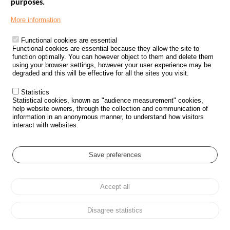
purposes.
Menu
GOVERNMENT WEBSITES
Footer
More information
ROAD SAFETY PERFORMANCE
Functional cookies are essential
PROCESSING OF PERSONAL DATA FROM ROAD ACCIDENTS
Functional cookies are essential because they allow the site to
function optimally. You can however object to them and delete them
KNOWLEDGE CENTRE
using your browser settings, however your user experience may be
degraded and this will be effective for all the sites you visit.
CALL FOR RESEARCH PROJECTS
Statistics
ROAD SAFETY POLICY
Statistical cookies, known as "audience measurement" cookies,
help website owners, through the collection and communication of
information in an anonymous manner, to understand how visitors
Outils
EVENTS
interact with websites.
FAQ
GLOSSARY
Save preferences
Cookie settings
Accept all
Menu
Sitemap
Personal data protection and Cookies
Manage cookies
Pied
Accessibility
Legal notices
de
Disagree statistics
page
All rights reserved © ONISR 2026