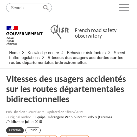
Skip
Site
to
map
Menu
content
French road safety
observatory
Navigation
Home
Knowledge centre
Behaviour risk factors
Speed -
principale
traffic regulations
Vitesses des usagers accidentés sur les
routes départementales bidirectionnelles
Vitesses des usagers accidentés
sur les routes départementales
bidirectionnelles
Published on
13/02/2019
-
Updated on 18/05/2019
- Original author :
Equipe : Bérangère Varin, Vincent Ledoux (Cerema)
/Publication juillet 2018
Cerema
Etude