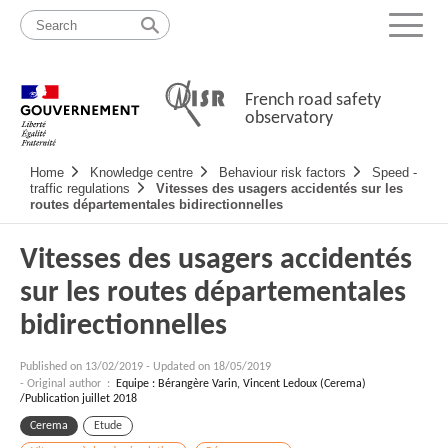
Skip
Site
to
map
Menu
content
French road safety
observatory
Navigation
Home
Knowledge centre
Behaviour risk factors
Speed -
principale
traffic regulations
Vitesses des usagers accidentés sur les
routes départementales bidirectionnelles
Vitesses des usagers accidentés
sur les routes départementales
bidirectionnelles
Published on
13/02/2019
-
Updated on 18/05/2019
- Original author :
Equipe : Bérangère Varin, Vincent Ledoux (Cerema)
/Publication juillet 2018
Cerema
Etude