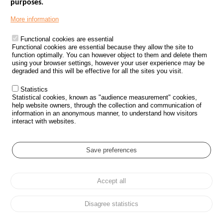
purposes.
Menu
GOVERNMENT WEBSITES
Footer
More information
ROAD SAFETY PERFORMANCE
Functional cookies are essential
PROCESSING OF PERSONAL DATA FROM ROAD ACCIDENTS
Functional cookies are essential because they allow the site to
function optimally. You can however object to them and delete them
KNOWLEDGE CENTRE
using your browser settings, however your user experience may be
degraded and this will be effective for all the sites you visit.
CALL FOR RESEARCH PROJECTS
Statistics
ROAD SAFETY POLICY
Statistical cookies, known as "audience measurement" cookies,
help website owners, through the collection and communication of
information in an anonymous manner, to understand how visitors
Outils
EVENTS
interact with websites.
FAQ
GLOSSARY
Save preferences
Cookie settings
Accept all
Menu
Sitemap
Personal data protection and Cookies
Manage cookies
Pied
Accessibility
Legal notices
de
Disagree statistics
page
All rights reserved © ONISR 2026