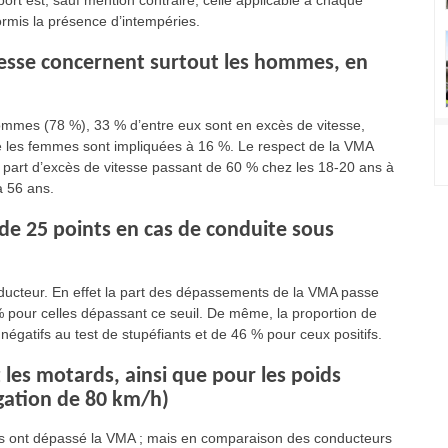
ort est, sauf mention contraire, celle applicable à chaque
ormis la présence d’intempéries.
itesse concernent surtout les hommes, en
ommes (78 %), 33 % d’entre eux sont en excès de vitesse,
ue les femmes sont impliquées à 16 %. Le respect de la VMA
part d’excès de vitesse passant de 60 % chez les 18-20 ans à
à 56 ans.
de 25 points en cas de conduite sous
onducteur. En effet la part des dépassements de la VMA passe
 % pour celles dépassant ce seuil. De même, la proportion de
égatifs au test de stupéfiants et de 46 % pour ceux positifs.
 les motards, ainsi que pour les poids
igation de 80 km/h)
es ont dépassé la VMA ; mais en comparaison des conducteurs