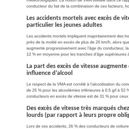
météorologiques. La notion de VMA utilisée dans ce rapp
conducteur du fait de la combinaison de ces facteurs, h
Les accidents mortels avec excès de v
particulier les jeunes adultes
Les accidents mortels impliquent majoritairement des h
près de la moitié en excès de plus de 20 km/h, alors q
augmente progressivement avec l’âge du conducteur, la 
12 % en moyenne pour les tranches d’âge supérieures 
La part des excès de vitesse augmente 
influence d’alcool
Le respect de la VMA est corrélé à l’alcoolisation du c
de 25 % pour les alcoolémies inférieures à 0,5 g/l à 52
conducteurs en excès de vitesse est de 31 % pour ceux n
Des excès de vitesse très marqués chez
lourds (par rapport à leurs propre obl
Lors de ces accidents, 26 % des conducteurs de voitur