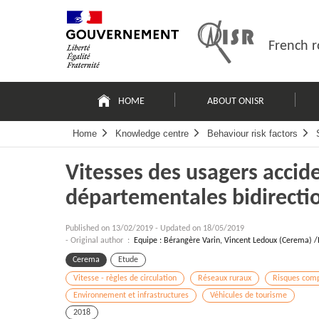
Skip
Site
to
map
content
French r
Navigation
principale
HOME
ABOUT ONISR
Home
Knowledge centre
Behaviour risk factors
Vitesses des usagers accide
départementales bidirecti
Published on
13/02/2019
-
Updated on 18/05/2019
- Original author :
Equipe : Bérangère Varin, Vincent Ledoux (Cerema) /P
Cerema
Etude
Vitesse - règles de circulation
Réseaux ruraux
Risques com
Environnement et infrastructures
Véhicules de tourisme
2018