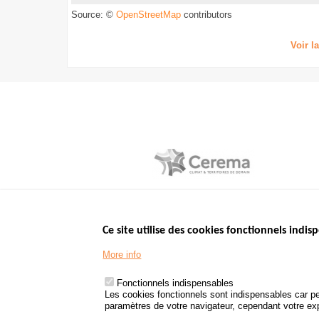
Source: ©
contributors
OpenStreetMap
Voir l
Ce site utilise des cookies fonctionnels indisp
Menu
LES SITES PUBL
Footer
More info
www.data.gouv.fr
www.gouvernement
Fonctionnels indispensables
www.legifrance.go
Les cookies fonctionnels sont indispensables car pe
paramètres de votre navigateur, cependant votre expé
www.service-public