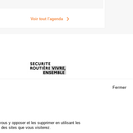
Voir tout l'agenda
Fermer
Outils
 RECHERCHES
AGENDA
FAQ
ROJETS
GLOSSAIRE
DE SÉCURITÉ
ous y opposer et les supprimer en utilisant les
Cookie settings
 des sites que vous visiterez.