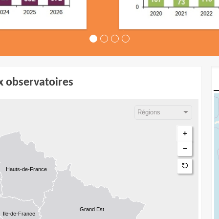
x observatoires
V
+
−