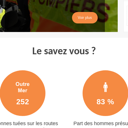
Voir plus
Voir plus
Voir plus
Voir plus
Le savez vous ?
252
83 %
nnes tuées sur les routes
Part des hommes prés