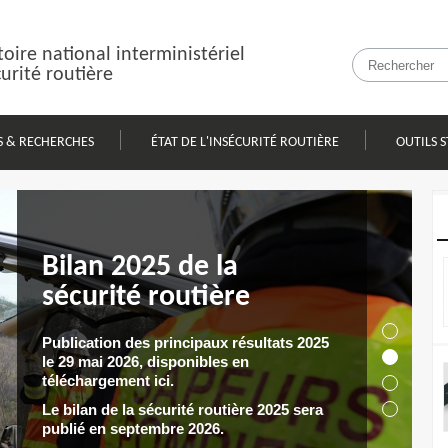
oire national interministériel
curité routière
S & RECHERCHES
ÉTAT DE L'INSÉCURITÉ ROUTIÈRE
OUTILS S
Bilan 2024 des
Bilan 2025 de la
Bilan 2024 de la
infractions au code de
sécurité routière
Baromètre juin 2026
sécurité routière
la route
Publication des principaux résultats 2025
En juin 2026, 290 personnes sont décédées
le 29 mai 2026, disponibles en
Publication du bilan complet 2024 le 12
sur les routes de France métropolitaine, et 17
En 2024, plus de 27,6 millions d'infractions
téléchargement ici.
septembre 2025, disponible en
outre-mer.
routières ont été enregistrées, soit une baisse
téléchargement ici.
Le bilan de la sécurité routière 2025 sera
de 8,6 % par rapport à 2023 et de 7,0 % par
publié en septembre 2026.
rapport à 2017.