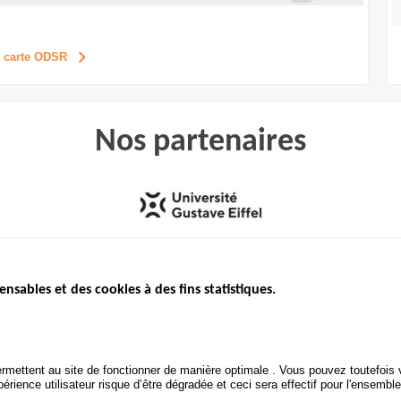
a carte ODSR
Nos partenaires
ensables et des cookies à des fins statistiques.
ICS
ÉTAT DE L’INSÉCURITÉ
ETUDES ET
ROUTIÈRE
APPEL À P
Baromètre mensuel
.gouv.fr
Bilan annuel sécurité routière
POLITIQUE 
uv.fr
rmettent au site de fonctionner de manière optimale . Vous pouvez toutefois v
ROUTIÈRE
Bilan annuel des infractions
rience utilisateur risque d’être dégradée et ceci sera effectif pour l'ensemble
.fr